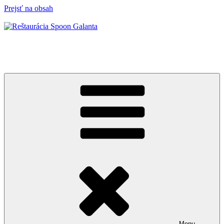
Prejsť na obsah
Reštaurácia Spoon Galanta
Keď je jedlo výnimočné, hoci aj každý deň…
Menu