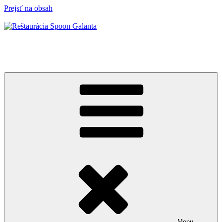
Prejsť na obsah
Reštaurácia Spoon Galanta
Keď je jedlo výnimočné, hoci aj každý deň…
Menu